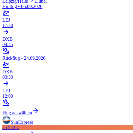
Leipzig/Halle
Dubai
Hinflug
•
06.09.2026
LEJ
17:30
DXB
04:45
Rückflug
•
24.09.2026
DXB
03:30
LEJ
12:00
Flug auswählen
SunExpress
ab
553 €