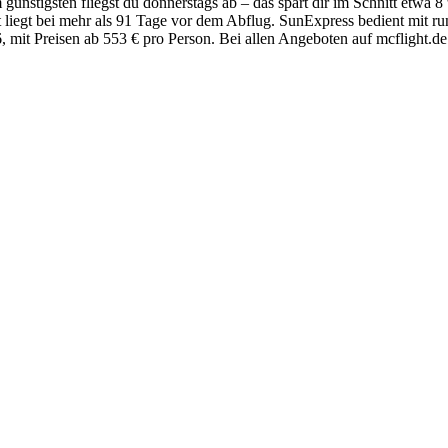
 günstigsten fliegst du donnerstags ab – das spart dir im Schnitt etw
 liegt bei mehr als 91 Tage vor dem Abflug. SunExpress bedient mit run
mit Preisen ab 553 € pro Person. Bei allen Angeboten auf mcflight.de i