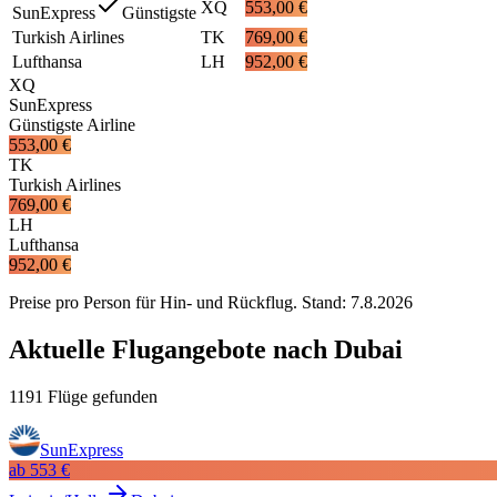
XQ
553,00 €
SunExpress
Günstigste
Turkish Airlines
TK
769,00 €
Lufthansa
LH
952,00 €
XQ
SunExpress
Günstigste Airline
553,00 €
TK
Turkish Airlines
769,00 €
LH
Lufthansa
952,00 €
Preise pro Person für Hin- und Rückflug. Stand:
7.8.2026
Aktuelle Flugangebote nach Dubai
1191 Flüge gefunden
SunExpress
ab
553 €