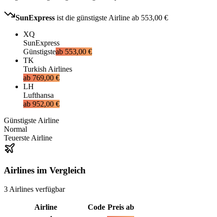
SunExpress
ist die günstigste Airline ab
553,00 €
XQ
SunExpress
Günstigste
ab
553,00 €
TK
Turkish Airlines
ab
769,00 €
LH
Lufthansa
ab
952,00 €
Günstigste Airline
Normal
Teuerste Airline
Airlines im Vergleich
3
Airlines
verfügbar
Airline
Code
Preis ab