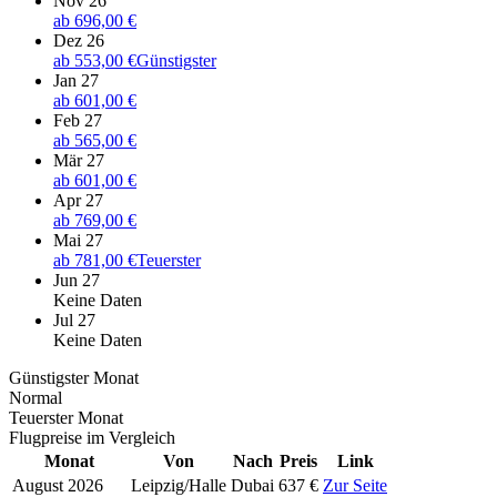
Nov 26
ab
696,00 €
Dez 26
ab
553,00 €
Günstigster
Jan 27
ab
601,00 €
Feb 27
ab
565,00 €
Mär 27
ab
601,00 €
Apr 27
ab
769,00 €
Mai 27
ab
781,00 €
Teuerster
Jun 27
Keine Daten
Jul 27
Keine Daten
Günstigster Monat
Normal
Teuerster Monat
Flugpreise im Vergleich
Monat
Von
Nach
Preis
Link
August 2026
Leipzig/Halle
Dubai
637 €
Zur Seite