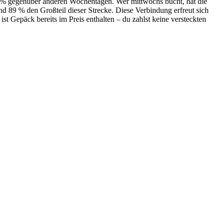
a 8 % gegenüber anderen Wochentagen. Wer mittwochs bucht, hat die
d 89 % den Großteil dieser Strecke. Diese Verbindung erfreut sich
st Gepäck bereits im Preis enthalten – du zahlst keine versteckten