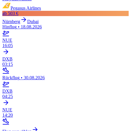
Pegasus Airlines
ab
503 €
Nürnberg
Dubai
Hinflug
•
18.08.2026
NUE
16:05
DXB
03:15
Rückflug
•
30.08.2026
DXB
04:25
NUE
14:20