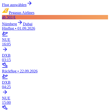
Flug auswählen
Pegasus Airlines
ab
503 €
Nürnberg
Dubai
Hinflug
•
01.09.2026
NUE
16:05
DXB
03:15
Rückflug
•
22.09.2026
DXB
04:25
NUE
15:00