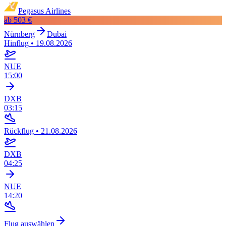
Pegasus Airlines
ab
503 €
Nürnberg
Dubai
Hinflug
•
19.08.2026
NUE
15:00
DXB
03:15
Rückflug
•
21.08.2026
DXB
04:25
NUE
14:20
Flug auswählen