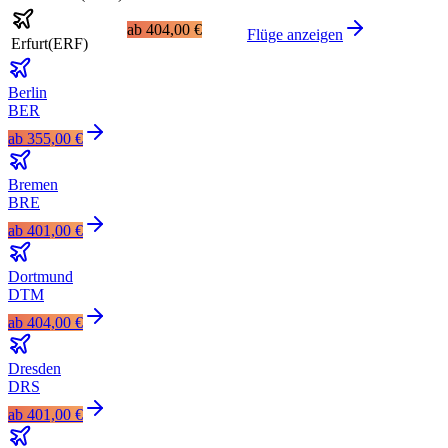
ab
404,00 €
Flüge anzeigen
Erfurt
(
ERF
)
Berlin
BER
ab
355,00 €
Bremen
BRE
ab
401,00 €
Dortmund
DTM
ab
404,00 €
Dresden
DRS
ab
401,00 €