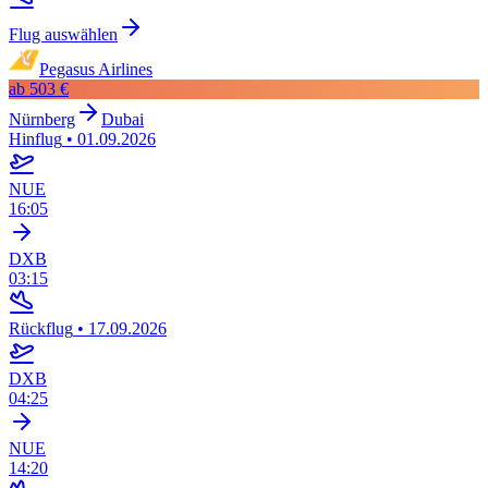
Flug auswählen
Pegasus Airlines
ab
503 €
Nürnberg
Dubai
Hinflug
•
01.09.2026
NUE
16:05
DXB
03:15
Rückflug
•
17.09.2026
DXB
04:25
NUE
14:20