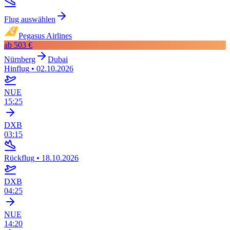
Flug auswählen
Pegasus Airlines
ab
503 €
Nürnberg
Dubai
Hinflug
•
02.10.2026
NUE
15:25
DXB
03:15
Rückflug
•
18.10.2026
DXB
04:25
NUE
14:20