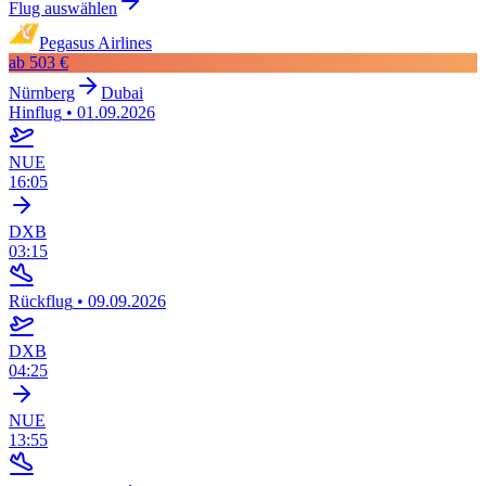
Flug auswählen
Pegasus Airlines
ab
503 €
Nürnberg
Dubai
Hinflug
•
01.09.2026
NUE
16:05
DXB
03:15
Rückflug
•
09.09.2026
DXB
04:25
NUE
13:55