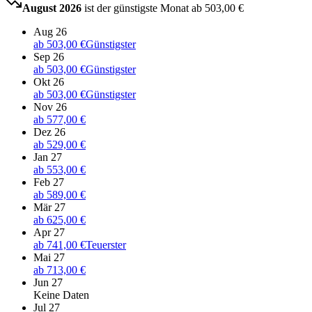
August 2026
ist der günstigste Monat ab
503,00 €
Aug 26
ab
503,00 €
Günstigster
Sep 26
ab
503,00 €
Günstigster
Okt 26
ab
503,00 €
Günstigster
Nov 26
ab
577,00 €
Dez 26
ab
529,00 €
Jan 27
ab
553,00 €
Feb 27
ab
589,00 €
Mär 27
ab
625,00 €
Apr 27
ab
741,00 €
Teuerster
Mai 27
ab
713,00 €
Jun 27
Keine Daten
Jul 27