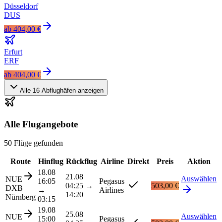
Düsseldorf
DUS
ab
404,00 €
Erfurt
ERF
ab
404,00 €
Alle
16
Abflughäfen anzeigen
Alle Flugangebote
50 Flüge gefunden
Route
Hinflug
Rückflug
Airline
Direkt
Preis
Aktion
18.08
21.08
Auswählen
NUE
16:05
Pegasus
04:25
→
503,00 €
DXB
→
Airlines
14:20
Nürnberg
03:15
19.08
25.08
Auswählen
NUE
15:00
Pegasus