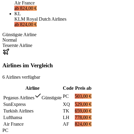
Air France
ab
824,00 €
KL
KLM Royal Dutch Airlines
ab
824,00 €
Günstigste Airline
Normal
Teuerste Airline
Airlines im Vergleich
6
Airlines
verfügbar
Airline
Code
Preis ab
PC
503,00 €
Pegasus Airlines
Günstigste
SunExpress
XQ
529,00 €
Turkish Airlines
TK
659,00 €
Lufthansa
LH
778,00 €
Air France
AF
824,00 €
PC