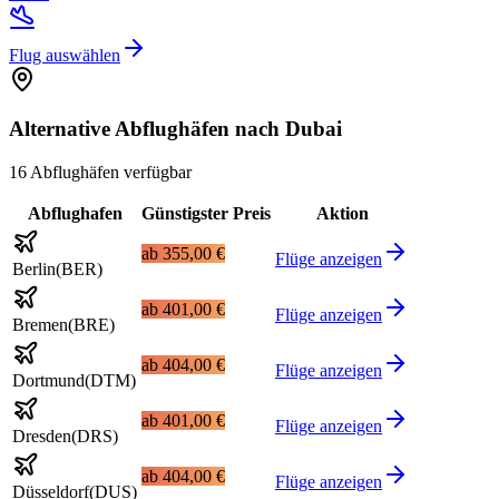
Flug auswählen
Alternative Abflughäfen nach Dubai
16 Abflughäfen verfügbar
Abflughafen
Günstigster Preis
Aktion
ab
355,00 €
Flüge anzeigen
Berlin
(
BER
)
ab
401,00 €
Flüge anzeigen
Bremen
(
BRE
)
ab
404,00 €
Flüge anzeigen
Dortmund
(
DTM
)
ab
401,00 €
Flüge anzeigen
Dresden
(
DRS
)
ab
404,00 €
Flüge anzeigen
Düsseldorf
(
DUS
)