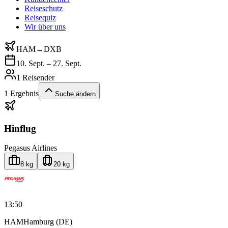
Reiseschutz
Reisequiz
Wir über uns
HAM
→
DXB
10. Sept. – 27. Sept.
1 Reisender
1
Ergebnis
Suche ändern
Hinflug
Pegasus Airlines
8 kg
20 kg
13:50
HAM
Hamburg (DE)