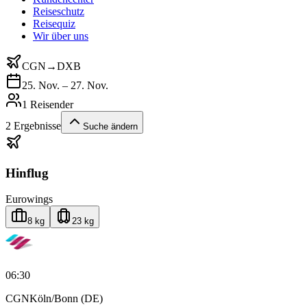
Reiseschutz
Reisequiz
Wir über uns
CGN
→
DXB
25. Nov. – 27. Nov.
1 Reisender
2
Ergebnisse
Suche ändern
Hinflug
Eurowings
8 kg
23 kg
06:30
CGN
Köln/Bonn (DE)