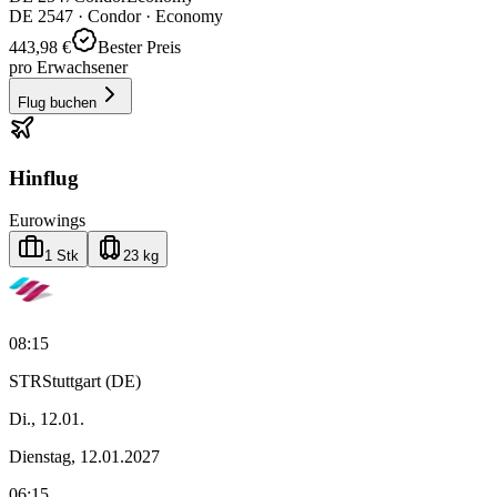
DE
2547
·
Condor
· Economy
443,98 €
Bester Preis
pro Erwachsener
Flug buchen
Hinflug
Eurowings
1 Stk
23 kg
08:15
STR
Stuttgart (DE)
Di., 12.01.
Dienstag, 12.01.2027
06:15