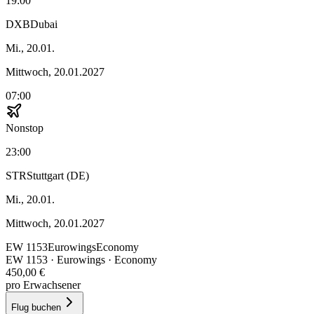
19:00
DXB
Dubai
Mi., 20.01.
Mittwoch, 20.01.2027
07:00
Nonstop
23:00
STR
Stuttgart (DE)
Mi., 20.01.
Mittwoch, 20.01.2027
EW
1153
Eurowings
Economy
EW
1153
·
Eurowings
· Economy
450,00 €
pro Erwachsener
Flug buchen