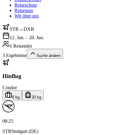
Reiseschutz
Reisequiz
Wir über uns
STR
→
DXB
12. Jan. – 20. Jan.
1 Reisender
3
Ergebnisse
Suche ändern
Hinflug
Condor
8 kg
20 kg
08:25
STR
Stuttgart (DE)