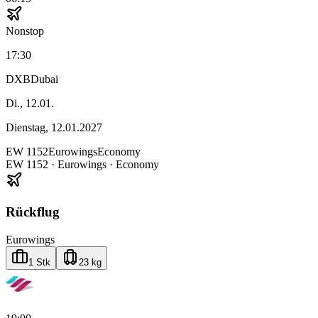
Nonstop
17:30
DXB
Dubai
Di., 12.01.
Dienstag, 12.01.2027
EW
1152
Eurowings
Economy
EW
1152
·
Eurowings
· Economy
Rückflug
Eurowings
1 Stk
23 kg