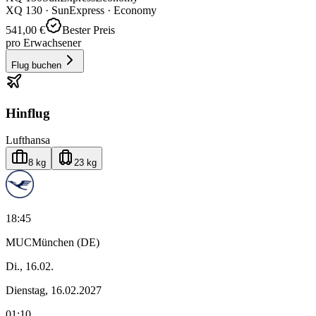
XQ
130
·
SunExpress
· Economy
541,00 €
Bester Preis
pro Erwachsener
Flug buchen
Hinflug
Lufthansa
8 kg
23 kg
18:45
MUC
München (DE)
Di., 16.02.
Dienstag, 16.02.2027
01:10