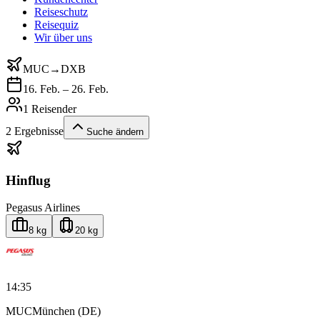
Reiseschutz
Reisequiz
Wir über uns
MUC
→
DXB
16. Feb. – 26. Feb.
1 Reisender
2
Ergebnisse
Suche ändern
Hinflug
Pegasus Airlines
8 kg
20 kg
14:35
MUC
München (DE)