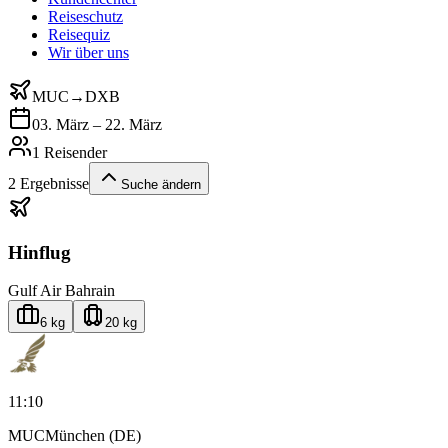
Reiseschutz
Reisequiz
Wir über uns
MUC
→
DXB
03. März – 22. März
1 Reisender
2
Ergebnisse
Suche ändern
Hinflug
Gulf Air Bahrain
6 kg
20 kg
11:10
MUC
München (DE)