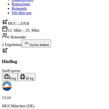
Reiseschutz
Reisequiz
Wir über uns
MUC
→
DXB
12. März – 25. März
1 Reisender
2
Ergebnisse
Suche ändern
Hinflug
SunExpress
8 kg
20 kg
13:10
MUC
München (DE)