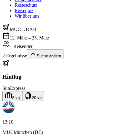
Reiseschutz
Reisequiz
Wir über uns
MUC
→
DXB
12. März – 25. März
1 Reisender
2
Ergebnisse
Suche ändern
Hinflug
SunExpress
8 kg
20 kg
13:10
MUC
München (DE)