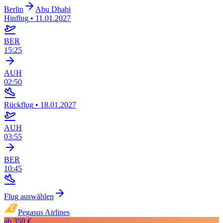
Berlin
Abu Dhabi
Hinflug
•
11.01.2027
BER
15:25
AUH
02:50
Rückflug
•
18.01.2027
AUH
03:55
BER
10:45
Flug auswählen
Pegasus Airlines
ab
359 €