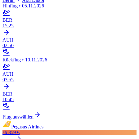
Berlin
Abu Dhabi
Hinflug
•
05.11.2026
BER
15:25
AUH
02:50
Rückflug
•
10.11.2026
AUH
03:55
BER
10:45
Flug auswählen
Pegasus Airlines
ab
359 €