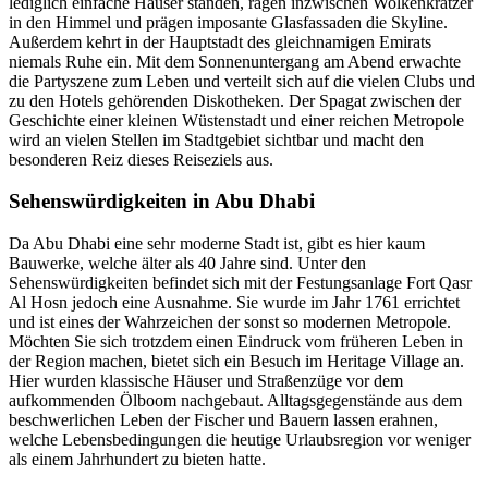
lediglich einfache Häuser standen, ragen inzwischen Wolkenkratzer
in den Himmel und prägen imposante Glasfassaden die Skyline.
Außerdem kehrt in der Hauptstadt des gleichnamigen Emirats
niemals Ruhe ein. Mit dem Sonnenuntergang am Abend erwachte
die Partyszene zum Leben und verteilt sich auf die vielen Clubs und
zu den Hotels gehörenden Diskotheken. Der Spagat zwischen der
Geschichte einer kleinen Wüstenstadt und einer reichen Metropole
wird an vielen Stellen im Stadtgebiet sichtbar und macht den
besonderen Reiz dieses Reiseziels aus.
Sehenswürdigkeiten in Abu Dhabi
Da Abu Dhabi eine sehr moderne Stadt ist, gibt es hier kaum
Bauwerke, welche älter als 40 Jahre sind. Unter den
Sehenswürdigkeiten befindet sich mit der Festungsanlage Fort Qasr
Al Hosn jedoch eine Ausnahme. Sie wurde im Jahr 1761 errichtet
und ist eines der Wahrzeichen der sonst so modernen Metropole.
Möchten Sie sich trotzdem einen Eindruck vom früheren Leben in
der Region machen, bietet sich ein Besuch im Heritage Village an.
Hier wurden klassische Häuser und Straßenzüge vor dem
aufkommenden Ölboom nachgebaut. Alltagsgegenstände aus dem
beschwerlichen Leben der Fischer und Bauern lassen erahnen,
welche Lebensbedingungen die heutige Urlaubsregion vor weniger
als einem Jahrhundert zu bieten hatte.