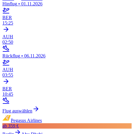
Hinflug
•
01.11.2026
BER
15:25
AUH
02:50
Rückflug
•
06.11.2026
AUH
03:55
BER
10:45
Flug auswählen
Pegasus Airlines
ab
359 €