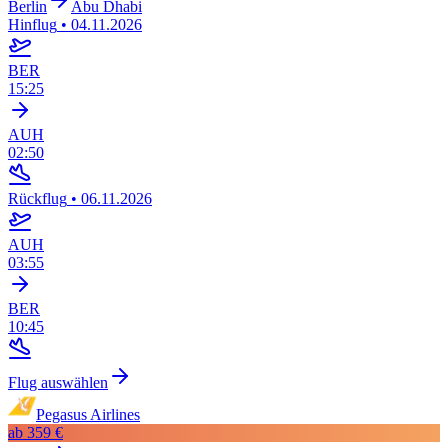
Berlin
Abu Dhabi
Hinflug
•
04.11.2026
BER
15:25
AUH
02:50
Rückflug
•
06.11.2026
AUH
03:55
BER
10:45
Flug auswählen
Pegasus Airlines
ab
359 €