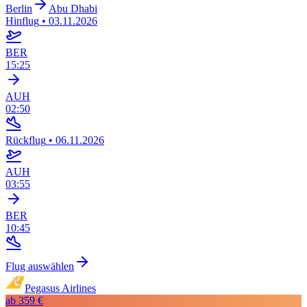
Berlin
Abu Dhabi
Hinflug
•
03.11.2026
BER
15:25
AUH
02:50
Rückflug
•
06.11.2026
AUH
03:55
BER
10:45
Flug auswählen
Pegasus Airlines
ab
359 €