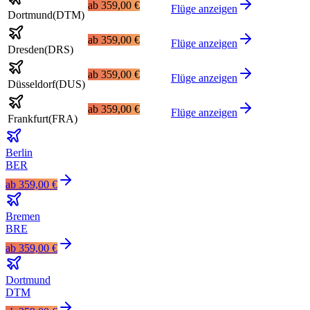
ab
359,00 €
Flüge anzeigen
Dortmund
(
DTM
)
ab
359,00 €
Flüge anzeigen
Dresden
(
DRS
)
ab
359,00 €
Flüge anzeigen
Düsseldorf
(
DUS
)
ab
359,00 €
Flüge anzeigen
Frankfurt
(
FRA
)
Berlin
BER
ab
359,00 €
Bremen
BRE
ab
359,00 €
Dortmund
DTM