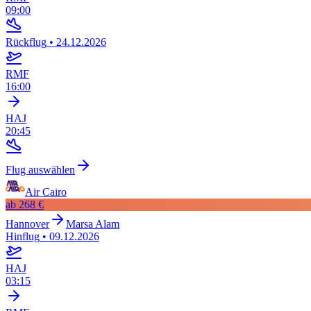
09:00
Rückflug
•
24.12.2026
RMF
16:00
HAJ
20:45
Flug auswählen
Air Cairo
ab
268 €
Hannover
Marsa Alam
Hinflug
•
09.12.2026
HAJ
03:15