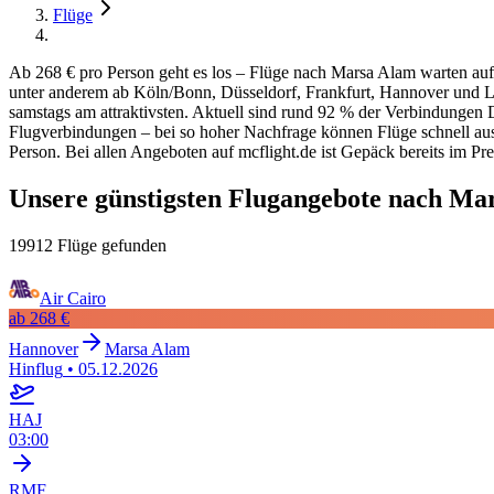
Flüge
Ab 268 € pro Person geht es los – Flüge nach Marsa Alam warten auf 
unter anderem ab Köln/Bonn, Düsseldorf, Frankfurt, Hannover und Lei
samstags am attraktivsten. Aktuell sind rund 92 % der Verbindungen D
Flugverbindungen – bei so hoher Nachfrage können Flüge schnell ausge
Person. Bei allen Angeboten auf mcflight.de ist Gepäck bereits im Pre
Unsere günstigsten Flugangebote nach Ma
19912 Flüge gefunden
Air Cairo
ab
268 €
Hannover
Marsa Alam
Hinflug
•
05.12.2026
HAJ
03:00
RMF