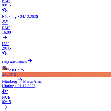
RMF
09:15
Rückflug
•
24.12.2026
RMF
16:00
HAJ
20:45
Flug auswählen
Air Cairo
ab
271 €
Nürnberg
Marsa Alam
Hinflug
•
01.12.2026
NUE
02:15