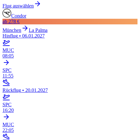
Flug auswählen
Condor
ab
278 €
München
La Palma
Hinflug
•
06.01.2027
MUC
08:05
SPC
11:55
Rückflug
•
20.01.2027
SPC
16:20
MUC
22:05