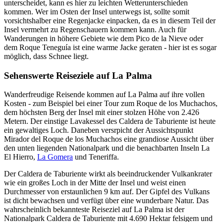
unterscheidet, kann es hier zu leichten Wetterunterschieden
kommen. Wer im Osten der Insel unterwegs ist, sollte somit
vorsichtshalber eine Regenjacke einpacken, da es in diesem Teil der
Insel vermehrt zu Regenschauern kommen kann. Auch für
Wanderungen in höhere Gebiete wie dem Pico de la Nieve oder
dem Roque Teneguía ist eine warme Jacke geraten - hier ist es sogar
möglich, dass Schnee liegt.
Sehenswerte Reiseziele auf La Palma
Wanderfreudige Reisende kommen auf La Palma auf ihre vollen
Kosten - zum Beispiel bei einer Tour zum Roque de los Muchachos,
dem höchsten Berg der Insel mit einer stolzen Höhe von 2.426
Metern. Der einstige Lavakessel des Caldera de Taburiente ist heute
ein gewaltiges Loch. Daneben versrpicht der Aussichtspunkt
Mirador del Roque de los Muchachos eine grandiose Aussicht über
den unten liegenden Nationalpark und die benachbarten Inseln La
El Hierro,
La Gomera
und Teneriffa.
Der Caldera de Taburiente wirkt als beeindruckender Vulkankrater
wie ein großes Loch in der Mitte der Insel und weist einen
Durchmesser von erstaunlichen 9 km auf. Der Gipfel des Vulkans
ist dicht bewachsen und verfügt über eine wunderbare Natur. Das
wahrscheinlich bekannteste Reiseziel auf La Palma ist der
Nationalpark Caldera de Taburiente mit 4.690 Hektar felsigem und