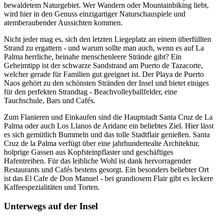
bewaldetem Naturgebiet. Wer Wandern oder Mountainbiking liebt,
wird hier in den Genuss einzigartiger Naturschauspiele und
atemberaubender Aussichten kommen.
Nicht jeder mag es, sich den letzten Liegeplatz an einem überfüllten
Strand zu ergattern - und warum sollte man auch, wenn es auf La
Palma herrliche, beinahe menschenleere Strände gibt? Ein
Geheimtipp ist der schwarze Sandstrand am Puerto de Tazacorte,
welcher gerade für Familien gut geeignet ist. Der Playa de Puerto
Naos gehört zu den schönsten Stränden der Insel und bietet einiges
für den perfekten Strandtag - Beachvolleyballfelder, eine
Tauchschule, Bars und Cafés.
Zum Flanieren und Einkaufen sind die Hauptstadt Santa Cruz de La
Palma oder auch Los Llanos de Aridane ein beliebtes Ziel. Hier lässt
es sich gemütlich Bummeln und das tolle Stadtflair genießen. Santa
Cruz de la Palma verfügt über eine jahrhundertealte Architektur,
holprige Gassen aus Kopfsteinpflaster und geschäftiges
Hafentreiben. Für das leibliche Wohl ist dank hervorragender
Restaurants und Cafés bestens gesorgt. Ein besonders beliebter Ort
ist das El Cafe de Don Manuel - bei grandiosem Flair gibt es leckere
Kaffeespezialitäten und Torten.
Unterwegs auf der Insel