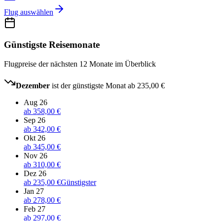
Flug auswählen
Günstigste Reisemonate
Flugpreise der nächsten 12 Monate im Überblick
Dezember
ist der günstigste Monat ab
235,00 €
Aug 26
ab
358,00 €
Sep 26
ab
342,00 €
Okt 26
ab
345,00 €
Nov 26
ab
310,00 €
Dez 26
ab
235,00 €
Günstigster
Jan 27
ab
278,00 €
Feb 27
ab
297,00 €