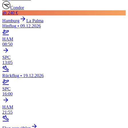
Condor
ab
240 €
Hamburg
La Palma
Hinflug
•
09.12.2026
HAM
08:50
SPC
13:05
Rückflug
•
19.12.2026
SPC
16:00
HAM
21:55