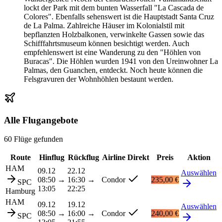
lockt der Park mit dem bunten Wasserfall "La Cascada de
Colores". Ebenfalls sehenswert ist die Hauptstadt Santa Cruz
de La Palma. Zahlreiche Häuser im Kolonialstil mit
bepflanzten Holzbalkonen, verwinkelte Gassen sowie das
Schifffahrtsmuseum können besichtigt werden. Auch
empfehlenswert ist eine Wanderung zu den "Höhlen von
Buracas". Die Höhlen wurden 1941 von den Ureinwohner La
Palmas, den Guanchen, entdeckt. Noch heute können die
Felsgravuren der Wohnhöhlen bestaunt werden.
Alle Flugangebote
60 Flüge gefunden
Route
Hinflug
Rückflug
Airline
Direkt
Preis
Aktion
HAM
09.12
22.12
Auswählen
08:50
→
16:30
→
Condor
235,00 €
SPC
13:05
22:25
Hamburg
HAM
09.12
19.12
Auswählen
08:50
→
16:00
→
Condor
240,00 €
SPC