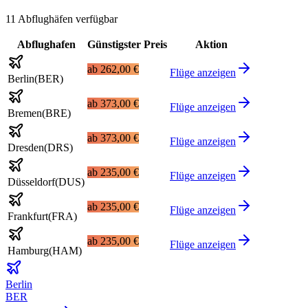
11 Abflughäfen verfügbar
Abflughafen
Günstigster Preis
Aktion
ab
262,00 €
Flüge anzeigen
Berlin
(
BER
)
ab
373,00 €
Flüge anzeigen
Bremen
(
BRE
)
ab
373,00 €
Flüge anzeigen
Dresden
(
DRS
)
ab
235,00 €
Flüge anzeigen
Düsseldorf
(
DUS
)
ab
235,00 €
Flüge anzeigen
Frankfurt
(
FRA
)
ab
235,00 €
Flüge anzeigen
Hamburg
(
HAM
)
Berlin
BER