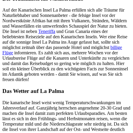
Auf der Kanarischen Insel La Palma erfüllen sich alle Träume für
Naturliebhaber und Sonnenanbeter - die felsige Insel vor der
Nordwestküste Afrikas hat mit ihren Vulkanen, Stränden, Wäldern
und Wasserfällen ein umwerfendes Schauspiel der Natur zu bieten.
Die Insel ist neben
Teneriffa
und Gran Canaria eines der
beliebtesten Reiseziele auf den Kanarischen Inseln. Wer eine Reise
auf die sonnige Insel La Palma ins Auge gefasst hat, sollte sich
möglichst zeitnah über das passende Hotel und möglichst
billige
Flüge
informieren. Es zahlt sich aus, mehrere Wochen vor der
Urlaubsreise Flüge auf die Kanaren und Unterkünfte zu vergleichen
und damit das Reisebudget so gering wie möglich zu halten. Hier
soll ein kleiner Überblick zu den wichtigsten Facts zur Sonneninsel
im Atlantik geboten werden - damit Sie wissen, auf was Sie sich
freuen dürfen!
Das Wetter auf La Palma
Die kanarische Insel weist wenig Temperaturschwankungen im
Jahresverlauf auf. Ganzjährig herrschen angenehme 20-30 Grad und
machen die Insel damit zum perfekten Urlaubsparadies. Am besten
lässt es sich in den Frühlings- und Herbstmonaten reisen, wenn die
Temperatur mild und die Niederschlagsrate sehr niedrig ist. Da sich
die Insel von ihrer Landschaft auf der Ost- und Westseite deutlich