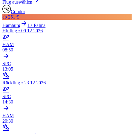
Flug auswählen
Condor
ab
251 €
Hamburg
La Palma
Hinflug
•
09.12.2026
HAM
08:50
SPC
13:05
Rückflug
•
23.12.2026
SPC
14:30
HAM
20:30