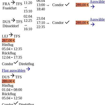
06.04
Auswähle
11:20
FRA
TFS
13:00
→
Condor
289,00 €
→
Frankfurt
18:40
15:10
02.04
23.04
Auswähle
12:25
DUS
TFS
17:10
→
Condor
289,00 €
→
Düsseldorf
22:35
16:10
LEJ
TFS
267,00 €
Hinflug
05.04
•
12:35
Rückflug
12.04
•
17:35
Condor
Direktflug
Flug auswählen
DUS
TFS
289,00 €
Hinflug
01.04
•
08:00
Rückflug
05.04
•
12:50
Condor
Direktflug