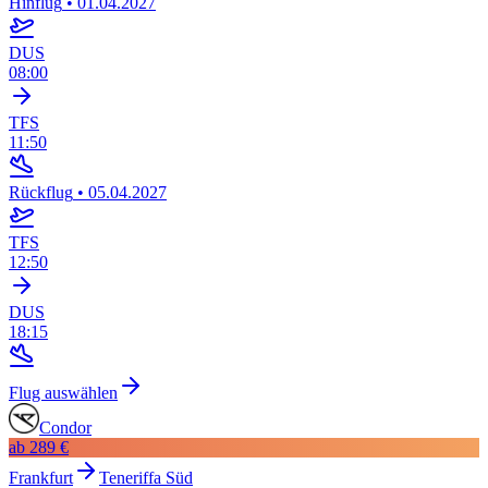
Hinflug
•
01.04.2027
DUS
08:00
TFS
11:50
Rückflug
•
05.04.2027
TFS
12:50
DUS
18:15
Flug auswählen
Condor
ab
289 €
Frankfurt
Teneriffa Süd