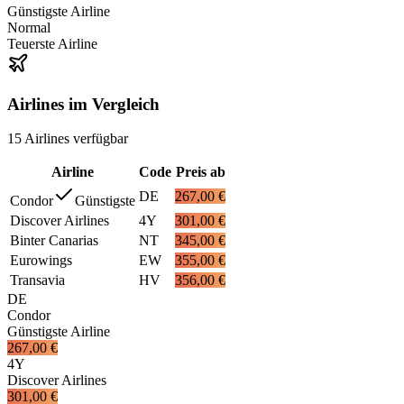
Günstigste Airline
Normal
Teuerste Airline
Airlines im Vergleich
15
Airlines
verfügbar
Airline
Code
Preis ab
DE
267,00 €
Condor
Günstigste
Discover Airlines
4Y
301,00 €
Binter Canarias
NT
345,00 €
Eurowings
EW
355,00 €
Transavia
HV
356,00 €
DE
Condor
Günstigste Airline
267,00 €
4Y
Discover Airlines
301,00 €