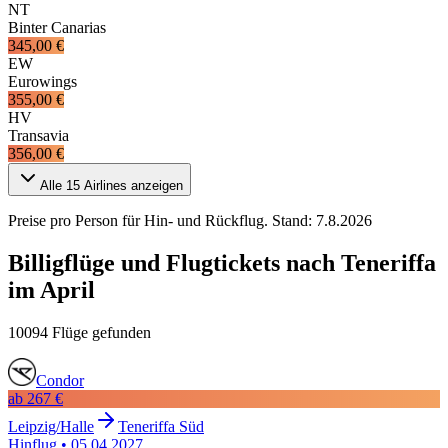
NT
Binter Canarias
345,00 €
EW
Eurowings
355,00 €
HV
Transavia
356,00 €
Alle
15
Airlines anzeigen
Preise pro Person für Hin- und Rückflug. Stand:
7.8.2026
Billigflüge und Flugtickets nach Teneriffa
im April
10094 Flüge gefunden
Condor
ab
267 €
Leipzig/Halle
Teneriffa Süd
Hinflug
•
05.04.2027