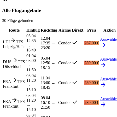
Alle Flugangebote
30 Flüge gefunden
Route
Hinflug
Rückflug
Airline
Direkt
Preis
Aktion
05.04
12.04
Auswähle
12:35
LEJ
TFS
17:35
→
Condor
267,00 €
→
Leipzig/Halle
23:20
16:40
01.04
05.04
Auswähle
08:00
DUS
TFS
12:50
→
Condor
289,00 €
→
Düsseldorf
18:15
11:50
03.04
11.04
Auswähle
11:20
FRA
TFS
13:00
→
Condor
289,00 €
→
Frankfurt
18:45
15:10
03.04
08.04
Auswähle
11:20
FRA
TFS
16:10
→
Condor
289,00 €
→
Frankfurt
21:50
15:10
03.04