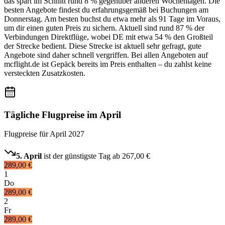
das spart im Schnitt rund 8 % gegenüber anderen Wochentagen. Die
besten Angebote findest du erfahrungsgemäß bei Buchungen am
Donnerstag. Am besten buchst du etwa mehr als 91 Tage im Voraus,
um dir einen guten Preis zu sichern. Aktuell sind rund 87 % der
Verbindungen Direktflüge, wobei DE mit etwa 54 % den Großteil
der Strecke bedient. Diese Strecke ist aktuell sehr gefragt, gute
Angebote sind daher schnell vergriffen. Bei allen Angeboten auf
mcflight.de ist Gepäck bereits im Preis enthalten – du zahlst keine
versteckten Zusatzkosten.
Tägliche Flugpreise im April
Flugpreise für
April 2027
5. April
ist der günstigste Tag ab
267,00 €
289,00 €
1
Do
289,00 €
2
Fr
289,00 €