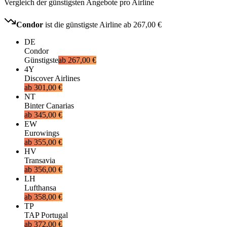
Vergleich der günstigsten Angebote pro Airline
Condor
ist die günstigste Airline ab
267,00 €
DE
Condor
Günstigste
ab
267,00 €
4Y
Discover Airlines
ab
301,00 €
NT
Binter Canarias
ab
345,00 €
EW
Eurowings
ab
355,00 €
HV
Transavia
ab
356,00 €
LH
Lufthansa
ab
358,00 €
TP
TAP Portugal
ab
372,00 €