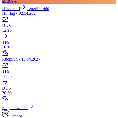
ab
289 €
Düsseldorf
Teneriffa Süd
Hinflug
•
02.04.2027
DUS
12:25
TFS
16:10
Rückflug
•
13.04.2027
TFS
14:55
DUS
20:30
Flug auswählen
Condor