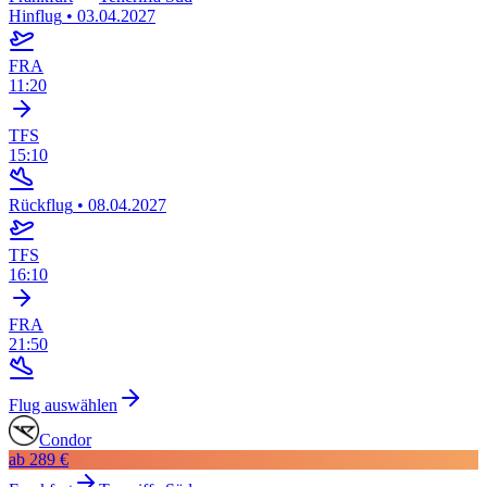
Hinflug
•
03.04.2027
FRA
11:20
TFS
15:10
Rückflug
•
08.04.2027
TFS
16:10
FRA
21:50
Flug auswählen
Condor
ab
289 €