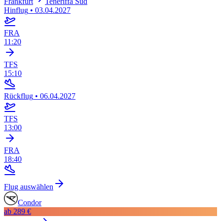
Frankfurt
Teneriffa Süd
Hinflug
•
03.04.2027
FRA
11:20
TFS
15:10
Rückflug
•
06.04.2027
TFS
13:00
FRA
18:40
Flug auswählen
Condor
ab
289 €