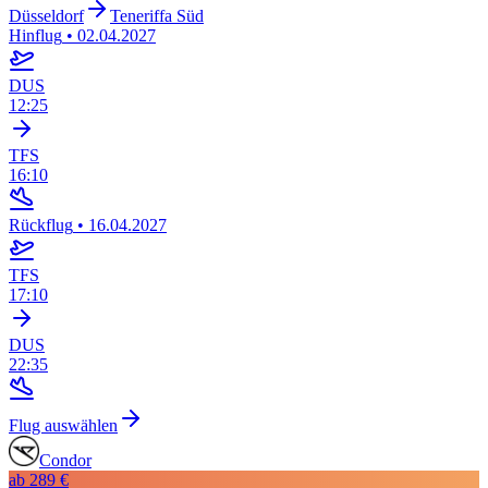
Düsseldorf
Teneriffa Süd
Hinflug
•
02.04.2027
DUS
12:25
TFS
16:10
Rückflug
•
16.04.2027
TFS
17:10
DUS
22:35
Flug auswählen
Condor
ab
289 €