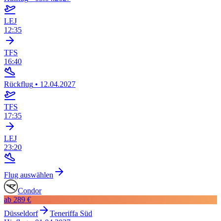
LEJ
12:35
TFS
16:40
Rückflug
•
12.04.2027
TFS
17:35
LEJ
23:20
Flug auswählen
Condor
ab
289 €
Düsseldorf
Teneriffa Süd