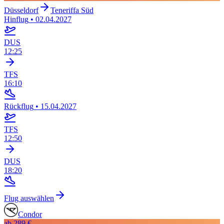
Düsseldorf
Teneriffa Süd
Hinflug
•
02.04.2027
DUS
12:25
TFS
16:10
Rückflug
•
15.04.2027
TFS
12:50
DUS
18:20
Flug auswählen
Condor
ab
289 €