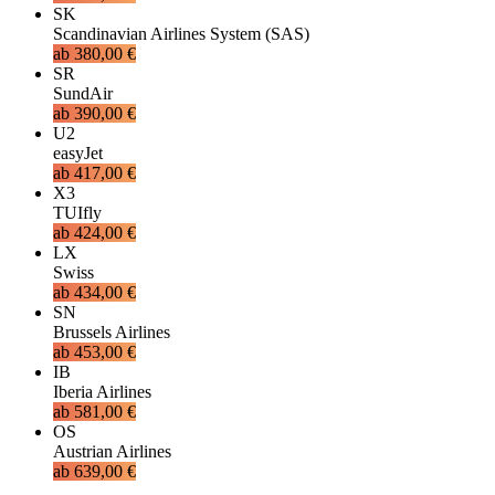
SK
Scandinavian Airlines System (SAS)
ab
380,00 €
SR
SundAir
ab
390,00 €
U2
easyJet
ab
417,00 €
X3
TUIfly
ab
424,00 €
LX
Swiss
ab
434,00 €
SN
Brussels Airlines
ab
453,00 €
IB
Iberia Airlines
ab
581,00 €
OS
Austrian Airlines
ab
639,00 €