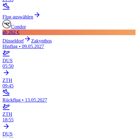
Flug auswählen
Condor
ab
262 €
Düsseldorf
Zakynthos
Hinflug
•
09.05.2027
DUS
05:50
ZTH
09:45
Rückflug
•
13.05.2027
ZTH
18:55
DUS