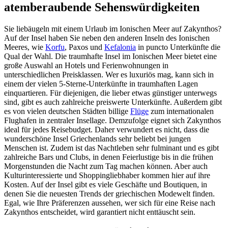
atemberaubende Sehenswürdigkeiten
Sie liebäugeln mit einem Urlaub im Ionischen Meer auf Zakynthos?
Auf der Insel haben Sie neben den anderen Inseln des Ionischen
Meeres, wie
Korfu
, Paxos und
Kefalonia
in puncto Unterkünfte die
Qual der Wahl. Die traumhafte Insel im Ionischen Meer bietet eine
große Auswahl an Hotels und Ferienwohnungen in
unterschiedlichen Preisklassen. Wer es luxuriös mag, kann sich in
einem der vielen 5-Sterne-Unterkünfte in traumhaften Lagen
einquartieren. Für diejenigen, die lieber etwas günstiger unterwegs
sind, gibt es auch zahlreiche preiswerte Unterkünfte. Außerdem gibt
es von vielen deutschen Städten billige
Flüge
zum internationalen
Flughafen in zentraler Insellage. Demzufolge eignet sich Zakynthos
ideal für jedes Reisebudget. Daher verwundert es nicht, dass die
wunderschöne Insel Griechenlands sehr beliebt bei jungen
Menschen ist. Zudem ist das Nachtleben sehr fulminant und es gibt
zahlreiche Bars und Clubs, in denen Feierlustige bis in die frühen
Morgenstunden die Nacht zum Tag machen können. Aber auch
Kulturinteressierte und Shoppingliebhaber kommen hier auf ihre
Kosten. Auf der Insel gibt es viele Geschäfte und Boutiquen, in
denen Sie die neuesten Trends der griechischen Modewelt finden.
Egal, wie Ihre Präferenzen aussehen, wer sich für eine Reise nach
Zakynthos entscheidet, wird garantiert nicht enttäuscht sein.