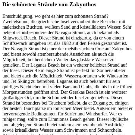
Die schönsten Strände von Zakynthos
Entschuldigung, wo geht es hier zum schönsten Strand?
Zweifelsohne, die griechische Insel verzaubert ihre Besucher mit
malerischen Buchten, weißem Sand und kristallklarem Wasser. Sehr
beliebt ist insbesondere der Navagio Strand, auch bekannt als
Shipwreck Beach. Dieser Strand ist einzigartig, da er von einem
Schiffswrack umgeben ist, das 1982 auf den Felsen gestrandet ist.
Der Navagio Strand ist einer der meistbesuchten Orte auf Zakynthos
und bietet sowohl atemberaubende Aussichten als auch die
Möglichkeit, bei herrlichem Wetter das glasklare Wasser zu
genießen. Der Laganas Beach ist ein weiterer beliebter Strand auf
der Insel. Dieser 9 km lange Strand ist perfekt für Sonnenanbeter
und bietet auch die Möglichkeit, Wassersportarten wie Windsurfen
und Jet-Skiing zu betreiben. Laganas ist auch bekannt für sein
quirliges Nachtleben mit vielen Bars und Clubs, die bis in die frühen
Morgenstunden geöffnet sind. Der Gerakas Beach ist ein weiterer
großartiger Ort, um die Schönheit der Insel zu genießen. Dieser
Strand ist besonders bei Tauchern beliebt, da er Zugang zu einigen
der besten Tauchplätze im Ionischen Meer bietet. Außerdem bietet er
hervorragende Bedingungen für Surfer und Windsurfer. Wer es
ruhiger mag, sollte zum Limnionas Beach gehen. Dieser idyllische
und abgelegene Strand bietet zudem atemberaubende Ausblicke
sowie kristallklares Wasser zum Schwimmen und Schnorcheln.