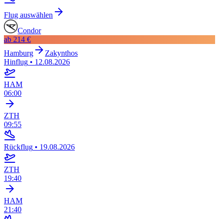
Flug auswählen
Condor
ab
214 €
Hamburg
Zakynthos
Hinflug
•
12.08.2026
HAM
06:00
ZTH
09:55
Rückflug
•
19.08.2026
ZTH
19:40
HAM
21:40