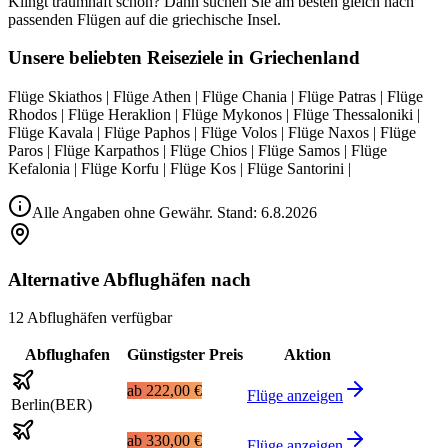
Klingt traumhaft schön? Dann suchen Sie am besten gleich nach
passenden Flügen auf die griechische Insel.
Unsere beliebten Reiseziele in Griechenland
Flüge Skiathos | Flüge Athen | Flüge Chania | Flüge Patras | Flüge
Rhodos | Flüge Heraklion | Flüge Mykonos | Flüge Thessaloniki |
Flüge Kavala | Flüge Paphos | Flüge Volos | Flüge Naxos | Flüge
Paros | Flüge Karpathos | Flüge Chios | Flüge Samos | Flüge
Kefalonia | Flüge Korfu | Flüge Kos | Flüge Santorini |
Alle Angaben ohne Gewähr. Stand:
6.8.2026
Alternative Abflughäfen nach
12 Abflughäfen verfügbar
Abflughafen
Günstigster Preis
Aktion
ab
222,00 €
Flüge anzeigen
Berlin
(
BER
)
ab
330,00 €
Flüge anzeigen