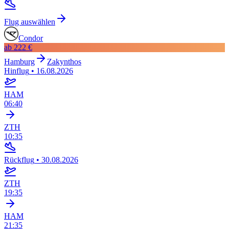
Flug auswählen
Condor
ab
222 €
Hamburg
Zakynthos
Hinflug
•
16.08.2026
HAM
06:40
ZTH
10:35
Rückflug
•
30.08.2026
ZTH
19:35
HAM
21:35