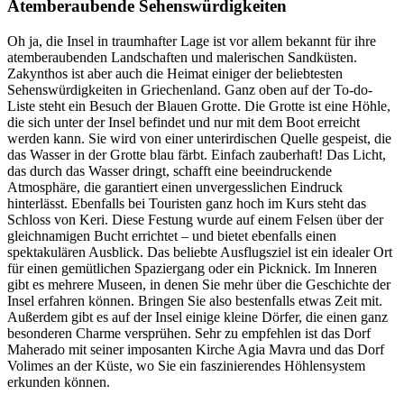
Atemberaubende Sehenswürdigkeiten
Oh ja, die Insel in traumhafter Lage ist vor allem bekannt für ihre
atemberaubenden Landschaften und malerischen Sandküsten.
Zakynthos ist aber auch die Heimat einiger der beliebtesten
Sehenswürdigkeiten in Griechenland. Ganz oben auf der To-do-
Liste steht ein Besuch der Blauen Grotte. Die Grotte ist eine Höhle,
die sich unter der Insel befindet und nur mit dem Boot erreicht
werden kann. Sie wird von einer unterirdischen Quelle gespeist, die
das Wasser in der Grotte blau färbt. Einfach zauberhaft! Das Licht,
das durch das Wasser dringt, schafft eine beeindruckende
Atmosphäre, die garantiert einen unvergesslichen Eindruck
hinterlässt. Ebenfalls bei Touristen ganz hoch im Kurs steht das
Schloss von Keri. Diese Festung wurde auf einem Felsen über der
gleichnamigen Bucht errichtet – und bietet ebenfalls einen
spektakulären Ausblick. Das beliebte Ausflugsziel ist ein idealer Ort
für einen gemütlichen Spaziergang oder ein Picknick. Im Inneren
gibt es mehrere Museen, in denen Sie mehr über die Geschichte der
Insel erfahren können. Bringen Sie also bestenfalls etwas Zeit mit.
Außerdem gibt es auf der Insel einige kleine Dörfer, die einen ganz
besonderen Charme versprühen. Sehr zu empfehlen ist das Dorf
Maherado mit seiner imposanten Kirche Agia Mavra und das Dorf
Volimes an der Küste, wo Sie ein faszinierendes Höhlensystem
erkunden können.