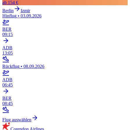
ab
154 €
Berlin
Izmir
Hinflug
•
03.09.2026
BER
09:15
ADB
13:05
Rückflug
•
08.09.2026
ADB
06:45
BER
08:45
Flug auswählen
Corendon Airlines