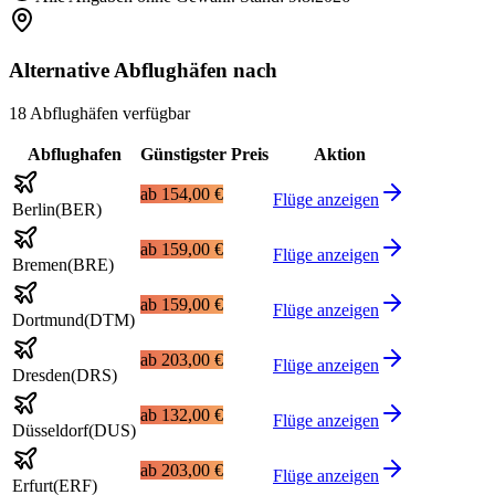
Alternative Abflughäfen nach
18 Abflughäfen verfügbar
Abflughafen
Günstigster Preis
Aktion
ab
154,00 €
Flüge anzeigen
Berlin
(
BER
)
ab
159,00 €
Flüge anzeigen
Bremen
(
BRE
)
ab
159,00 €
Flüge anzeigen
Dortmund
(
DTM
)
ab
203,00 €
Flüge anzeigen
Dresden
(
DRS
)
ab
132,00 €
Flüge anzeigen
Düsseldorf
(
DUS
)
ab
203,00 €
Flüge anzeigen
Erfurt
(
ERF
)