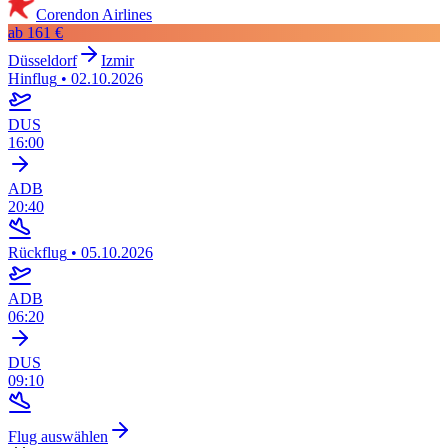
Corendon Airlines
ab
161 €
Düsseldorf
Izmir
Hinflug
•
02.10.2026
DUS
16:00
ADB
20:40
Rückflug
•
05.10.2026
ADB
06:20
DUS
09:10
Flug auswählen