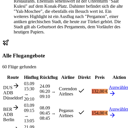
Restaurants. Ebenfalls sehenswert ist der Uhrenturm "Saat
Kulesi" auf dem Konak-Platz. Dahinter befindet sich die alte
"Yalı-Moschee", die ebenfalls ein Besuch wert ist. Ein
weiteres Highlight ist ein Ausflug nach "Pergamon", einer
antiken griechischen Stadt, die heute zur Türkei gehört. Die
Stadt gilt als Geburtsort des Pergaments, dem Vorläufer des
heutigen Papiers.
Alle Flugangebote
60 Flüge gefunden
Route
Hinflug
Rückflug
Airline
Direkt
Preis
Aktion
03.09
24.09
Auswähle
DUS
15:30
Corendon
06:20
→
132,00 €
ADB
→
Airlines
09:10
Düsseldorf
20:10
03.09
08.09
Auswähle
BER
09:15
Pegasus
06:45
→
154,00 €
ADB
→
Airlines
08:45
Berlin
13:05
21.09