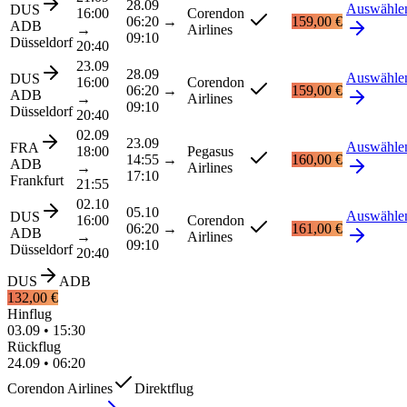
28.09
Auswähle
DUS
16:00
Corendon
06:20
→
159,00 €
ADB
→
Airlines
09:10
Düsseldorf
20:40
23.09
28.09
Auswähle
DUS
16:00
Corendon
06:20
→
159,00 €
ADB
→
Airlines
09:10
Düsseldorf
20:40
02.09
23.09
Auswähle
FRA
18:00
Pegasus
14:55
→
160,00 €
ADB
→
Airlines
17:10
Frankfurt
21:55
02.10
05.10
Auswähle
DUS
16:00
Corendon
06:20
→
161,00 €
ADB
→
Airlines
09:10
Düsseldorf
20:40
DUS
ADB
132,00 €
Hinflug
03.09
•
15:30
Rückflug
24.09
•
06:20
Corendon Airlines
Direktflug