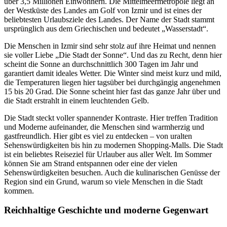
über 3,5 Millionen Einwohnern. Die Mittelmeermetropole liegt an
der Westküste des Landes am Golf von Izmir und ist eines der
beliebtesten Urlaubsziele des Landes. Der Name der Stadt stammt
ursprünglich aus dem Griechischen und bedeutet „Wasserstadt“.
Die Menschen in Izmir sind sehr stolz auf ihre Heimat und nennen
sie voller Liebe „Die Stadt der Sonne“. Und das zu Recht, denn hier
scheint die Sonne an durchschnittlich 300 Tagen im Jahr und
garantiert damit ideales Wetter. Die Winter sind meist kurz und mild,
die Temperaturen liegen hier tagsüber bei durchgängig angenehmen
15 bis 20 Grad. Die Sonne scheint hier fast das ganze Jahr über und
die Stadt erstrahlt in einem leuchtenden Gelb.
Die Stadt steckt voller spannender Kontraste. Hier treffen Tradition
und Moderne aufeinander, die Menschen sind warmherzig und
gastfreundlich. Hier gibt es viel zu entdecken – von uralten
Sehenswürdigkeiten bis hin zu modernen Shopping-Malls. Die Stadt
ist ein beliebtes Reiseziel für Urlauber aus aller Welt. Im Sommer
können Sie am Strand entspannen oder eine der vielen
Sehenswürdigkeiten besuchen. Auch die kulinarischen Genüsse der
Region sind ein Grund, warum so viele Menschen in die Stadt
kommen.
Reichhaltige Geschichte und moderne Gegenwart