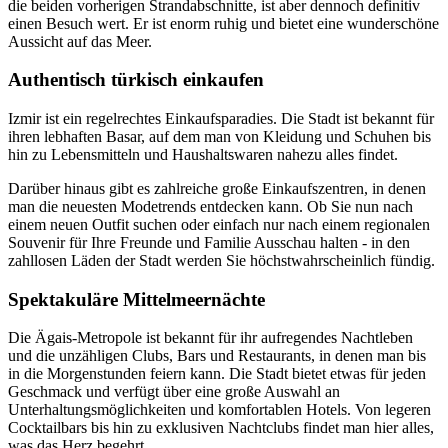
die beiden vorherigen Strandabschnitte, ist aber dennoch definitiv
einen Besuch wert. Er ist enorm ruhig und bietet eine wunderschöne
Aussicht auf das Meer.
Authentisch türkisch einkaufen
Izmir ist ein regelrechtes Einkaufsparadies. Die Stadt ist bekannt für
ihren lebhaften Basar, auf dem man von Kleidung und Schuhen bis
hin zu Lebensmitteln und Haushaltswaren nahezu alles findet.
Darüber hinaus gibt es zahlreiche große Einkaufszentren, in denen
man die neuesten Modetrends entdecken kann. Ob Sie nun nach
einem neuen Outfit suchen oder einfach nur nach einem regionalen
Souvenir für Ihre Freunde und Familie Ausschau halten - in den
zahllosen Läden der Stadt werden Sie höchstwahrscheinlich fündig.
Spektakuläre Mittelmeernächte
Die Ägais-Metropole ist bekannt für ihr aufregendes Nachtleben
und die unzähligen Clubs, Bars und Restaurants, in denen man bis
in die Morgenstunden feiern kann. Die Stadt bietet etwas für jeden
Geschmack und verfügt über eine große Auswahl an
Unterhaltungsmöglichkeiten und komfortablen Hotels. Von legeren
Cocktailbars bis hin zu exklusiven Nachtclubs findet man hier alles,
was das Herz begehrt.