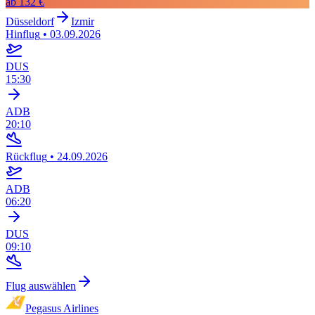
ab
132 €
Düsseldorf
Izmir
Hinflug
•
03.09.2026
DUS
15:30
ADB
20:10
Rückflug
•
24.09.2026
ADB
06:20
DUS
09:10
Flug auswählen
Pegasus Airlines