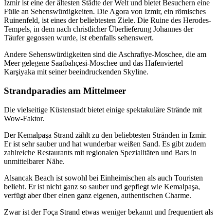
Izmir ist eine der ältesten Städte der Welt und bietet Besuchern eine
Fülle an Sehenswürdigkeiten. Die Agora von Izmir, ein römisches
Ruinenfeld, ist eines der beliebtesten Ziele. Die Ruine des Herodes-
Tempels, in dem nach christlicher Überlieferung Johannes der
Täufer gegossen wurde, ist ebenfalls sehenswert.
Andere Sehenswürdigkeiten sind die Aschrafiye-Moschee, die am
Meer gelegene Saatbahçesi-Moschee und das Hafenviertel
Karşiyaka mit seiner beeindruckenden Skyline.
Strandparadies am Mittelmeer
Die vielseitige Küstenstadt bietet einige spektakuläre Strände mit
Wow-Faktor.
Der Kemalpaşa Strand zählt zu den beliebtesten Stränden in Izmir.
Er ist sehr sauber und hat wunderbar weißen Sand. Es gibt zudem
zahlreiche Restaurants mit regionalen Spezialitäten und Bars in
unmittelbarer Nähe.
Alsancak Beach ist sowohl bei Einheimischen als auch Touristen
beliebt. Er ist nicht ganz so sauber und gepflegt wie Kemalpaşa,
verfügt aber über einen ganz eigenen, authentischen Charme.
Zwar ist der Foça Strand etwas weniger bekannt und frequentiert als