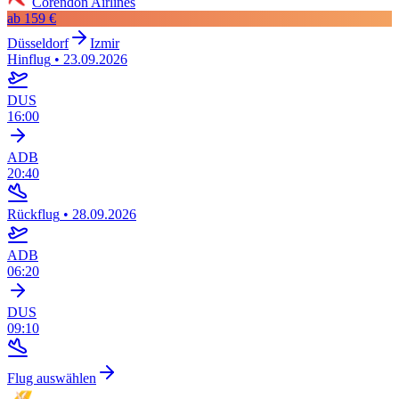
Corendon Airlines
ab
159 €
Düsseldorf
Izmir
Hinflug
•
23.09.2026
DUS
16:00
ADB
20:40
Rückflug
•
28.09.2026
ADB
06:20
DUS
09:10
Flug auswählen