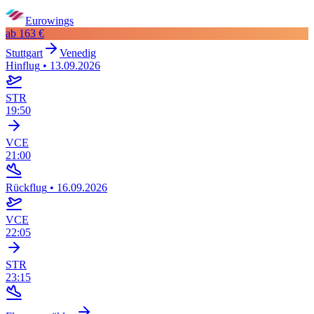
Eurowings
ab
163 €
Stuttgart
Venedig
Hinflug
•
13.09.2026
STR
19:50
VCE
21:00
Rückflug
•
16.09.2026
VCE
22:05
STR
23:15