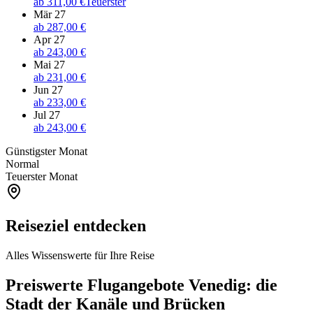
ab
311,00 €
Teuerster
Mär 27
ab
287,00 €
Apr 27
ab
243,00 €
Mai 27
ab
231,00 €
Jun 27
ab
233,00 €
Jul 27
ab
243,00 €
Günstigster Monat
Normal
Teuerster Monat
Reiseziel entdecken
Alles Wissenswerte für Ihre Reise
Preiswerte Flugangebote Venedig: die
Stadt der Kanäle und Brücken