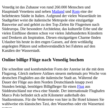
Venedig ist das Zuhause von rund 260.000 Menschen und
Hauptstadt Venetiens und neben
Mailand
und
Rom
eine der
beliebtesten Städte in Italien. Aufgrund der vielen Wasserläufe im
Stadtgebiet weist die italienische Metropole eine einzigartige
Bauweise auf und gehört zu den Top-Zielen für Flugreisen nach
Südeuropa. Die besondere Architektur, das kulturelle Erbe und die
vielen Einflüsse dienten schon vor vielen Jahrhunderten Künstlern
und Denkern als Inspiration. Diesen einzigartigen Charme finden
Urlauber bis heute in den engen Gassen, auf dem weitläufig
angelegten Plätzen und selbstverständlich bei Fahrten auf den
Kanälen der Wasserstadt.
Online billige Flüge nach Venedig buchen
Die schnellste und komfortabelste Form der Anreise ist die mit dem
Flugzeug. Gleich mehrere Airlines steuern mehrmals pro Woche von
deutschen Flughäfen aus die italienische Stadt an. Während die
Dauer der Flüge aus dem Norden Deutschlands knapp zwei
Stunden beträgt, benötigen Billigflieger für einen
Flug
aus
Süddeutschland nur etwa eine Stunde. Der internationale Flughafen
Marco Polo befindet sich acht Kilometer außerhalb des
Stadtzentrums. Für die Weiterreise von hier in Ihr Hotel können Sie
wahlweise ein klassisches Taxi, den Wasserbus oder ein Wassertaxi