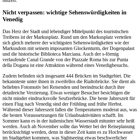
nutzen.
Nicht verpassen: wichtige Sehenswürdigkeiten in
Venedig
Das Herz der Stadt und lebendiger Mittelpunkt des touristischen
Treibens ist der Markusplatz. Rund um den Markusplatz verteilen
sich gleich mehrere der wichtigsten Sehenswürdigkeiten wie der
Markusdom mit seinem imposanten Glockenturm, der Dogenpalast
und die historische Biblioteca Marciana. Auch der s-förmig
verlaufende Canal Grande von der Piazzale Roma bis zur Punta
della Dogana ist eine Attraktion während eines Venedigbesuchs.
Zudem befinden sich insgesamt 444 Brücken im Stadtgebiet. Die
bekannteste unter ihnen in zweifellos die Rialtobrücke. Sie dient als
beliebtes Fotomotiv bei Reisenden und beeindruckt durch ihre
detailreiche Verzierung. Etwas weniger Besucher besichtigen die
nicht minder eindrucksvolle Seufzerbrücke. Die beste Jahreszeit für
einen Flug nach Venedig sind der Frühling und frühe Herbst.
Während dieser Jahreszeit fallen die Temperaturen moderat aus, was
die besten Voraussetzungen für Urlaubsaktivitäten schafft. Im
Sommer kann es in der italienischen Wasserstadt mitunter sehr heiß
werden. Auch ab November sollte das Wetter bei der Reiseplanung
berücksichtigt werden, denn in dieser Zeit kann es zu Hochwasser
im Stadtgebiet kommen, was Sightseeing etwas beschwerlicher