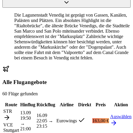
Die Lagunenstadt Venedig ist geprägt von Gassen, Kanälen,
Palästen und Plätzen. Ein absolutes Highlight ist die
"Rialtobrücke", die älteste Brücke Venedigs, die die Stadtteile
San Marco und San Polo miteinander verbindet. Ebenso
empfehlenswert ist der "Markusplatz" Zahlreiche wichtige
Sehenswürdigkeiten können hier besichtigt werden, unter
anderem die "Markuskirche" oder der "Dogenpalast". Auch
sollte eine Fahrt mit dem "Valporetto" auf dem Canal Grande
bei einem Besuch in Venedig nicht fehlen.
Alle Flugangebote
60 Flüge gefunden
Route
Hinflug
Rückflug
Airline
Direkt
Preis
Aktion
STR
13.09
16.09
Auswählen
19:50
22:05
→
Eurowings
163,00 €
→
VCE
23:15
21:00
Stuttgart