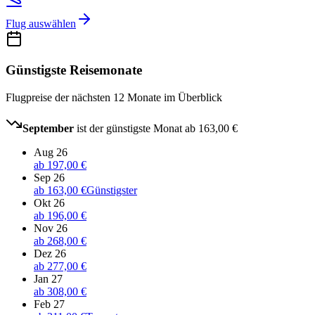
Flug auswählen
Günstigste Reisemonate
Flugpreise der nächsten 12 Monate im Überblick
September
ist der günstigste Monat ab
163,00 €
Aug 26
ab
197,00 €
Sep 26
ab
163,00 €
Günstigster
Okt 26
ab
196,00 €
Nov 26
ab
268,00 €
Dez 26
ab
277,00 €
Jan 27
ab
308,00 €
Feb 27