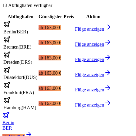
13 Abflughäfen verfügbar
Abflughafen
Günstigster Preis
Aktion
ab
163,00 €
Flüge anzeigen
Berlin
(
BER
)
ab
163,00 €
Flüge anzeigen
Bremen
(
BRE
)
ab
163,00 €
Flüge anzeigen
Dresden
(
DRS
)
ab
163,00 €
Flüge anzeigen
Düsseldorf
(
DUS
)
ab
163,00 €
Flüge anzeigen
Frankfurt
(
FRA
)
ab
163,00 €
Flüge anzeigen
Hamburg
(
HAM
)
Berlin
BER