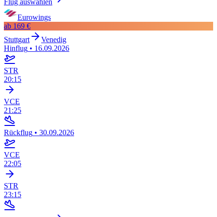
Flug auswählen
Eurowings
ab
169 €
Stuttgart
Venedig
Hinflug
•
16.09.2026
STR
20:15
VCE
21:25
Rückflug
•
30.09.2026
VCE
22:05
STR
23:15