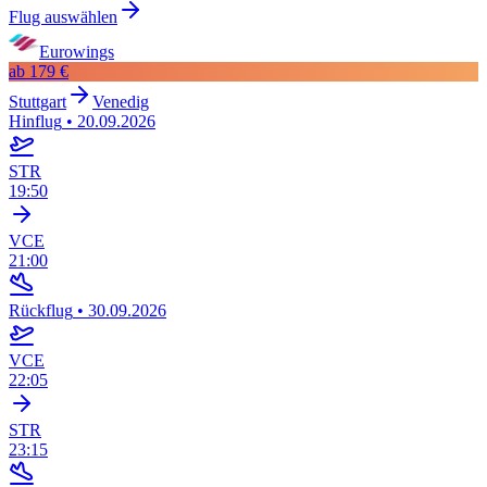
Flug auswählen
Eurowings
ab
179 €
Stuttgart
Venedig
Hinflug
•
20.09.2026
STR
19:50
VCE
21:00
Rückflug
•
30.09.2026
VCE
22:05
STR
23:15