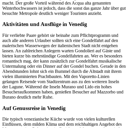
macht. Der große Vorteil während des Acqua alta genannten
Winterhochwassers ist jedoch, dass die sonst das ganze Jahr über gut
besuchte Metropole deutlich weniger Touristen anzieht.
Aktivitäten und Ausflüge in Venedig
Für verliebte Paare gehört sie beinahe zum Pflichtprogramm und
auch alle anderen Urlauber sollten sich eine Gondelfahrt auf den
malerischen Wasserwegen der italienischen Stadt nicht entgehen
lassen. An zahlreichen Anlegern warten Gondolieri auf Gäste und
bieten kurze bis mehrstündige Gondelfahrten an. Wer es besonders
romantisch mag, der kann zusätzlich zur Gondelfahrt musikalische
Untermalung oder ein Dinner auf der Gondel buchen. Gerade in den
Abendstunden lohnt sich ein Bummel durch die Altstadt mit ihrem
vielen illuminierten Prachtbauten. Mit den Vaporetto-Linien
gelangen Reisende vom Stadtzentrum aus zu den weiteren Inseln
der Lagune. Während die Inseln Murano und Lido ein hohes
Besucheraufkommen haben, genießen Besucher auf Mazzorbo und
Burano deutlich mehr Ruhe.
Auf Genussreise in Venedig
Die typisch venezianische Küche wurde von vielen kulturellen
Einflüssen, dem milden Klima und dem reichhaltigen Angebot des