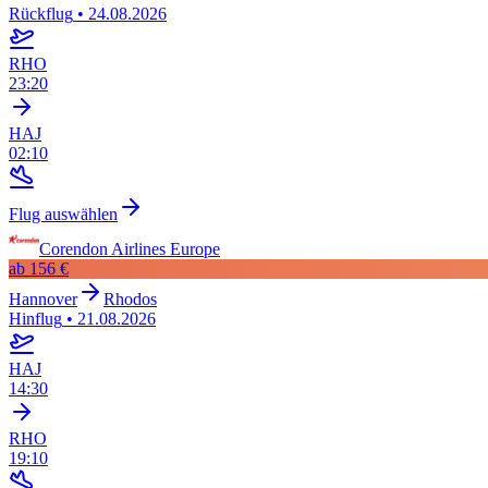
Rückflug
•
24.08.2026
RHO
23:20
HAJ
02:10
Flug auswählen
Corendon Airlines Europe
ab
156 €
Hannover
Rhodos
Hinflug
•
21.08.2026
HAJ
14:30
RHO
19:10