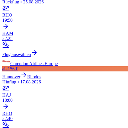
Rückflug
•
25.08.2026
RHO
19:50
HAM
22:25
Flug auswählen
Corendon Airlines Europe
ab
156 €
Hannover
Rhodos
Hinflug
•
17.08.2026
HAJ
18:00
RHO
22:40