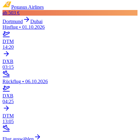
Pegasus Airlines
ab
503 €
Dortmund
Dubai
Hinflug
•
01.10.2026
DTM
14:20
DXB
03:15
Rückflug
•
06.10.2026
DXB
04:25
DTM
13:05
Flug auswählen