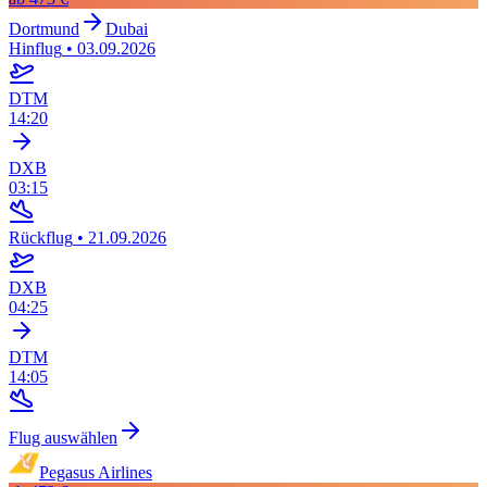
Dortmund
Dubai
Hinflug
•
03.09.2026
DTM
14:20
DXB
03:15
Rückflug
•
21.09.2026
DXB
04:25
DTM
14:05
Flug auswählen
Pegasus Airlines