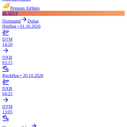
Pegasus Airlines
ab
503 €
Dortmund
Dubai
Hinflug
•
01.10.2026
DTM
14:20
DXB
03:15
Rückflug
•
20.10.2026
DXB
04:25
DTM
13:05