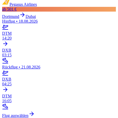
Pegasus Airlines
ab
501 €
Dortmund
Dubai
Hinflug
•
18.08.2026
DTM
14:20
DXB
03:15
Rückflug
•
21.08.2026
DXB
04:25
DTM
16:05
Flug auswählen