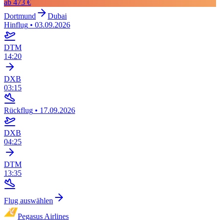
ab
473 €
Dortmund
Dubai
Hinflug
•
03.09.2026
DTM
14:20
DXB
03:15
Rückflug
•
17.09.2026
DXB
04:25
DTM
13:35
Flug auswählen
Pegasus Airlines