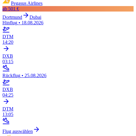
Pegasus Airlines
ab
501 €
Dortmund
Dubai
Hinflug
•
18.08.2026
DTM
14:20
DXB
03:15
Rückflug
•
25.08.2026
DXB
04:25
DTM
13:05
Flug auswählen