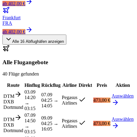
ab
402,00 €
Frankfurt
FRA
ab
402,00 €
Alle
16
Abflughäfen anzeigen
Alle Flugangebote
40 Flüge gefunden
Route
Hinflug
Rückflug
Airline
Direkt
Preis
Aktion
03.09
07.09
Auswählen
DTM
14:20
Pegasus
04:25
→
473,00 €
DXB
→
Airlines
14:05
Dortmund
03:15
07.09
09.09
Auswählen
DTM
14:50
Pegasus
04:25
→
473,00 €
DXB
→
Airlines
16:05
Dortmund
03:15