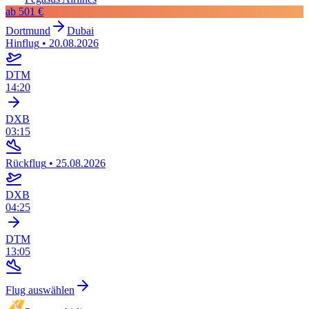
ab
501 €
Dortmund
Dubai
Hinflug
•
20.08.2026
DTM
14:20
DXB
03:15
Rückflug
•
25.08.2026
DXB
04:25
DTM
13:05
Flug auswählen