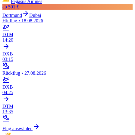
Pegasus Airlines
ab
501 €
Dortmund
Dubai
Hinflug
•
18.08.2026
DTM
14:20
DXB
03:15
Rückflug
•
27.08.2026
DXB
04:25
DTM
13:35
Flug auswählen