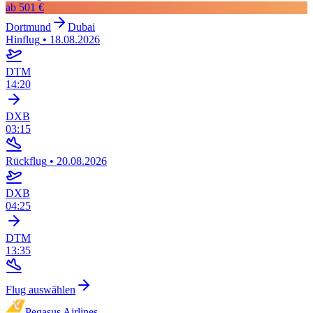
ab
501 €
Dortmund
Dubai
Hinflug
•
18.08.2026
DTM
14:20
DXB
03:15
Rückflug
•
20.08.2026
DXB
04:25
DTM
13:35
Flug auswählen
Pegasus Airlines