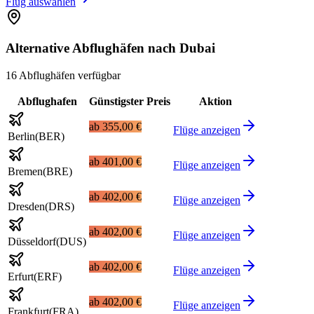
Flug auswählen
Alternative Abflughäfen nach Dubai
16 Abflughäfen verfügbar
Abflughafen
Günstigster Preis
Aktion
ab
355,00 €
Flüge anzeigen
Berlin
(
BER
)
ab
401,00 €
Flüge anzeigen
Bremen
(
BRE
)
ab
402,00 €
Flüge anzeigen
Dresden
(
DRS
)
ab
402,00 €
Flüge anzeigen
Düsseldorf
(
DUS
)
ab
402,00 €
Flüge anzeigen
Erfurt
(
ERF
)
ab
402,00 €
Flüge anzeigen
Frankfurt
(
FRA
)