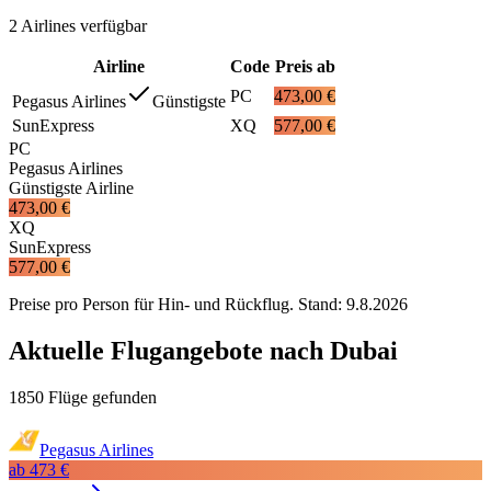
2
Airlines
verfügbar
Airline
Code
Preis ab
PC
473,00 €
Pegasus Airlines
Günstigste
SunExpress
XQ
577,00 €
PC
Pegasus Airlines
Günstigste Airline
473,00 €
XQ
SunExpress
577,00 €
Preise pro Person für Hin- und Rückflug. Stand:
9.8.2026
Aktuelle Flugangebote nach Dubai
1850 Flüge gefunden
Pegasus Airlines
ab
473 €