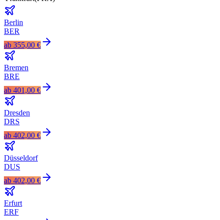
Berlin
BER
ab
355,00 €
Bremen
BRE
ab
401,00 €
Dresden
DRS
ab
402,00 €
Düsseldorf
DUS
ab
402,00 €
Erfurt
ERF