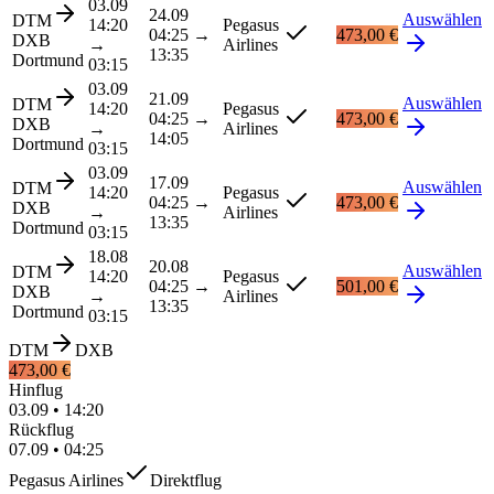
03.09
24.09
Auswählen
DTM
14:20
Pegasus
04:25
→
473,00 €
DXB
→
Airlines
13:35
Dortmund
03:15
03.09
21.09
Auswählen
DTM
14:20
Pegasus
04:25
→
473,00 €
DXB
→
Airlines
14:05
Dortmund
03:15
03.09
17.09
Auswählen
DTM
14:20
Pegasus
04:25
→
473,00 €
DXB
→
Airlines
13:35
Dortmund
03:15
18.08
20.08
Auswählen
DTM
14:20
Pegasus
04:25
→
501,00 €
DXB
→
Airlines
13:35
Dortmund
03:15
DTM
DXB
473,00 €
Hinflug
03.09
•
14:20
Rückflug
07.09
•
04:25
Pegasus Airlines
Direktflug