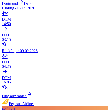
Dortmund
Dubai
Hinflug
•
07.09.2026
DTM
14:50
DXB
03:15
Rückflug
•
09.09.2026
DXB
04:25
DTM
16:05
Flug auswählen
Pegasus Airlines
ab
473 €