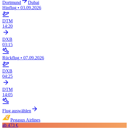
Dortmund
Dubai
Hinflug
•
03.09.2026
DTM
14:20
DXB
03:15
Rückflug
•
07.09.2026
DXB
04:25
DTM
14:05
Flug auswählen
Pegasus Airlines
ab
473 €