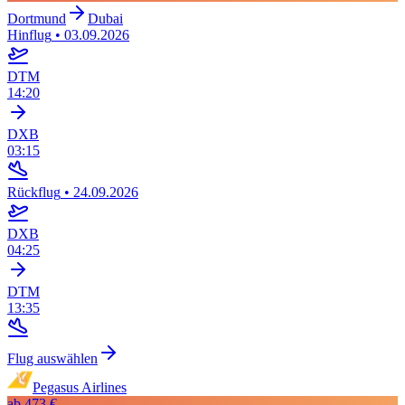
Dortmund
Dubai
Hinflug
•
03.09.2026
DTM
14:20
DXB
03:15
Rückflug
•
24.09.2026
DXB
04:25
DTM
13:35
Flug auswählen
Pegasus Airlines
ab
473 €