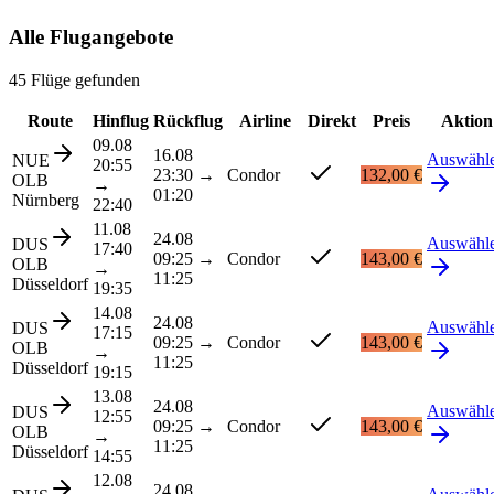
Alle Flugangebote
45 Flüge gefunden
Route
Hinflug
Rückflug
Airline
Direkt
Preis
Aktion
09.08
16.08
Auswähl
NUE
20:55
23:30
→
Condor
132,00 €
OLB
→
01:20
Nürnberg
22:40
11.08
24.08
Auswähl
DUS
17:40
09:25
→
Condor
143,00 €
OLB
→
11:25
Düsseldorf
19:35
14.08
24.08
Auswähl
DUS
17:15
09:25
→
Condor
143,00 €
OLB
→
11:25
Düsseldorf
19:15
13.08
24.08
Auswähl
DUS
12:55
09:25
→
Condor
143,00 €
OLB
→
11:25
Düsseldorf
14:55
12.08
24.08