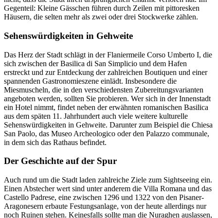
Gegenteil: Kleine Gässchen führen durch Zeilen mit pittoresken
Häusern, die selten mehr als zwei oder drei Stockwerke zählen.
Sehenswürdigkeiten in Gehweite
Das Herz der Stadt schlägt in der Flaniermeile Corso Umberto I, die
sich zwischen der Basilica di San Simplicio und dem Hafen
erstreckt und zur Entdeckung der zahlreichen Boutiquen und einer
spannenden Gastronomieszene einlädt. Insbesondere die
Miesmuscheln, die in den verschiedensten Zubereitungsvarianten
angeboten werden, sollten Sie probieren. Wer sich in der Innenstadt
ein Hotel nimmt, findet neben der erwähnten romanischen Basilica
aus dem späten 11. Jahrhundert auch viele weitere kulturelle
Sehenswürdigkeiten in Gehweite. Darunter zum Beispiel die Chiesa
San Paolo, das Museo Archeologico oder den Palazzo communale,
in dem sich das Rathaus befindet.
Der Geschichte auf der Spur
Auch rund um die Stadt laden zahlreiche Ziele zum Sightseeing ein.
Einen Abstecher wert sind unter anderem die Villa Romana und das
Castello Padrese, eine zwischen 1296 und 1322 von den Pisaner-
Aragonesern erbaute Festungsanlage, von der heute allerdings nur
noch Ruinen stehen. Keinesfalls sollte man die Nuraghen auslassen,