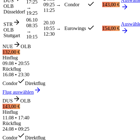
Auswähl
DUS
17:25
09:25
→
Condor
143,00 €
OLB
→
11:25
Düsseldorf
19:25
06.10
20.10
Auswähl
STR
08:35
10:55
→
Eurowings
154,00 €
OLB
→
12:30
Stuttgart
10:15
NUE
OLB
132,00 €
Hinflug
09.08
•
20:55
Rückflug
16.08
•
23:30
Condor
Direktflug
Flug auswählen
DUS
OLB
143,00 €
Hinflug
11.08
•
17:40
Rückflug
24.08
•
09:25
Condor
Direktflug