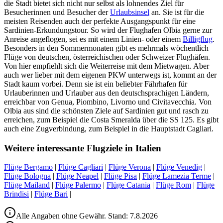
die Stadt bietet sich nicht nur selbst als lohnendes Ziel für
Besucherinnen und Besucher der
Urlaubsinsel
an. Sie ist für die
meisten Reisenden auch der perfekte Ausgangspunkt für eine
Sardinien-Erkundungstour. So wird der Flughafen Olbia gerne zur
Anreise angeflogen, sei es mit einem Linien- oder einem
Billigflug
.
Besonders in den Sommermonaten gibt es mehrmals wöchentlich
Flüge von deutschen, österreichischen oder Schweizer Flughäfen.
Von hier empfiehlt sich die Weiterreise mit dem Mietwagen. Aber
auch wer lieber mit dem eigenen PKW unterwegs ist, kommt an der
Stadt kaum vorbei. Denn sie ist ein beliebter Fährhafen für
Urlauberinnen und Urlauber aus den deutschsprachigen Ländern,
erreichbar von Genua, Piombino, Livorno und Civitavecchia. Von
Olbia aus sind die schönsten Ziele auf Sardinien gut und rasch zu
erreichen, zum Beispiel die Costa Smeralda über die SS 125. Es gibt
auch eine Zugverbindung, zum Beispiel in die Hauptstadt Cagliari.
Weitere interessante Flugziele in Italien
Flüge Bergamo
|
Flüge Cagliari
|
Flüge Verona
|
Flüge Venedig
|
Flüge Bologna
|
Flüge Neapel
|
Flüge Pisa
|
Flüge Lamezia Terme
|
Flüge Mailand
|
Flüge Palermo
|
Flüge Catania
|
Flüge Rom
|
Flüge
Brindisi
|
Flüge Bari
|
Alle Angaben ohne Gewähr. Stand:
7.8.2026