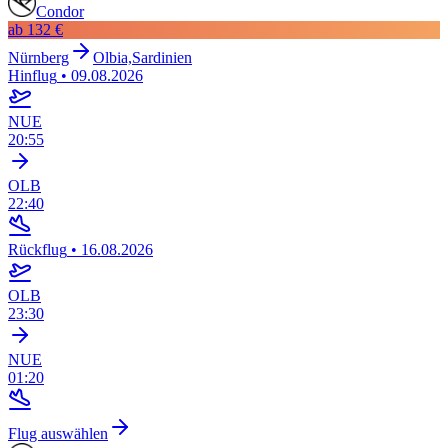
Condor
ab
132 €
Nürnberg
Olbia,Sardinien
Hinflug
•
09.08.2026
NUE
20:55
OLB
22:40
Rückflug
•
16.08.2026
OLB
23:30
NUE
01:20
Flug auswählen