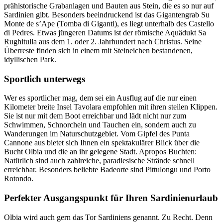
prähistorische Grabanlagen und Bauten aus Stein, die es so nur auf
Sardinien gibt. Besonders beeindruckend ist das Gigantengrab Su
Monte de s’Ape (Tomba di Giganti), es liegt unterhalb des Castello
di Pedres. Etwas jüngeren Datums ist der römische Aquädukt Sa
Rughitulla aus dem 1. oder 2. Jahrhundert nach Christus. Seine
Überreste finden sich in einem mit Steineichen bestandenen,
idyllischen Park.
Sportlich unterwegs
Wer es sportlicher mag, dem sei ein Ausflug auf die nur einen
Kilometer breite Insel Tavolara empfohlen mit ihren steilen Klippen.
Sie ist nur mit dem Boot erreichbar und lädt nicht nur zum
Schwimmen, Schnorcheln und Tauchen ein, sondern auch zu
Wanderungen im Naturschutzgebiet. Vom Gipfel des Punta
Cannone aus bietet sich Ihnen ein spektakulärer Blick über die
Bucht Olbia und die an ihr gelegene Stadt. Apropos Buchten:
Natürlich sind auch zahlreiche, paradiesische Strände schnell
erreichbar. Besonders beliebte Badeorte sind Pittulongu und Porto
Rotondo.
Perfekter Ausgangspunkt für Ihren Sardinienurlaub
Olbia wird auch gern das Tor Sardiniens genannt. Zu Recht. Denn