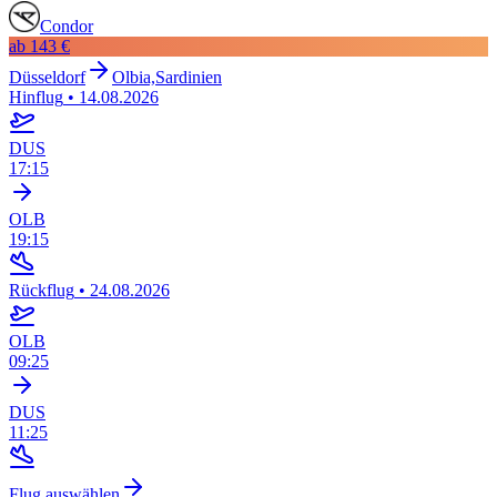
Condor
ab
143 €
Düsseldorf
Olbia,Sardinien
Hinflug
•
14.08.2026
DUS
17:15
OLB
19:15
Rückflug
•
24.08.2026
OLB
09:25
DUS
11:25
Flug auswählen