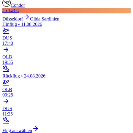
Condor
ab
143 €
Düsseldorf
Olbia,Sardinien
Hinflug
•
11.08.2026
DUS
17:40
OLB
19:35
Rückflug
•
24.08.2026
OLB
09:25
DUS
11:25
Flug auswählen