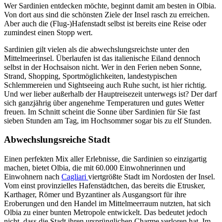
Wer Sardinien entdecken möchte, beginnt damit am besten in Olbia.
Von dort aus sind die schönsten Ziele der Insel rasch zu erreichen.
Aber auch die (Flug-)Hafenstadt selbst ist bereits eine Reise oder
zumindest einen Stopp wert.
Sardinien gilt vielen als die abwechslungsreichste unter den
Mittelmeerinsel. Überlaufen ist das italienische Eiland dennoch
selbst in der Hochsaison nicht. Wer in den Ferien neben Sonne,
Strand, Shopping, Sportmöglichkeiten, landestypischen
Schlemmereien und Sightseeing auch Ruhe sucht, ist hier richtig.
Und wer lieber außerhalb der Hauptreisezeit unterwegs ist? Der darf
sich ganzjährig über angenehme Temperaturen und gutes Wetter
freuen. Im Schnitt scheint die Sonne über Sardinien für Sie fast
sieben Stunden am Tag, im Hochsommer sogar bis zu elf Stunden.
Abwechslungsreiche Stadt
Einen perfekten Mix aller Erlebnisse, die Sardinien so einzigartig
machen, bietet Olbia, die mit 60.000 Einwohnerinnen und
Einwohnern nach
Cagliari
viertgrößte Stadt im Nordosten der Insel.
Vom einst provinzielles Hafenstädtchen, das bereits die Etrusker,
Karthager, Römer und Byzantiner als Ausgangsort für ihre
Eroberungen und den Handel im Mittelmeerraum nutzten, hat sich
Olbia zu einer bunten Metropole entwickelt. Das bedeutet jedoch
nicht, dass die Stadt ihren ursprünglichen Charme verloren hat. Im