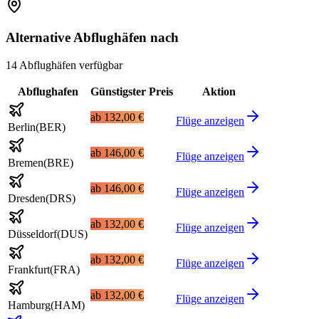
Alternative Abflughäfen nach
14 Abflughäfen verfügbar
Abflughafen
Günstigster Preis
Aktion
ab
132,00 €
Flüge anzeigen
Berlin
(
BER
)
ab
146,00 €
Flüge anzeigen
Bremen
(
BRE
)
ab
146,00 €
Flüge anzeigen
Dresden
(
DRS
)
ab
132,00 €
Flüge anzeigen
Düsseldorf
(
DUS
)
ab
132,00 €
Flüge anzeigen
Frankfurt
(
FRA
)
ab
132,00 €
Flüge anzeigen
Hamburg
(
HAM
)